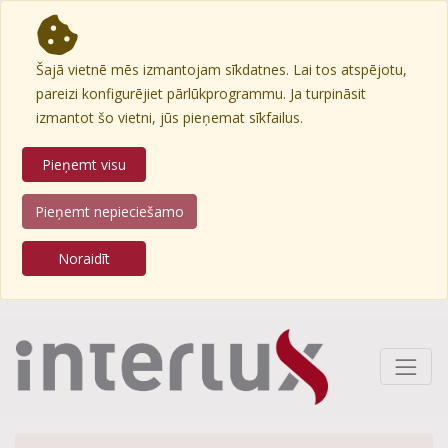
Šajā vietnē mēs izmantojam sīkdatnes. Lai tos atspējotu,
pareizi konfigurējiet pārlūkprogrammu. Ja turpināsit
izmantot šo vietni, jūs pieņemat sīkfailus.
Pieņemt visu
Pieņemt nepieciešamo
Noraidīt