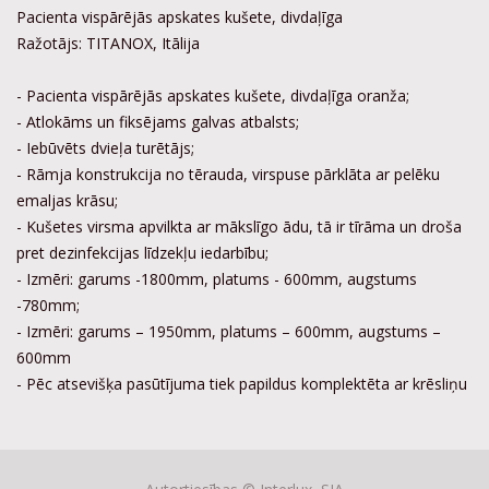
Pacienta vispārējās apskates kušete, divdaļīga
Ražotājs: TITANOX, Itālija
- Pacienta vispārējās apskates kušete, divdaļīga oranža;
- Atlokāms un fiksējams galvas atbalsts;
- Iebūvēts dvieļa turētājs;
- Rāmja konstrukcija no tērauda, virspuse pārklāta ar pelēku
emaljas krāsu;
- Kušetes virsma apvilkta ar mākslīgo ādu, tā ir tīrāma un droša
pret dezinfekcijas līdzekļu iedarbību;
- Izmēri: garums -1800mm, platums - 600mm, augstums
-780mm;
- Izmēri: garums – 1950mm, platums – 600mm, augstums –
600mm
- Pēc atsevišķa pasūtījuma tiek papildus komplektēta ar krēsliņu