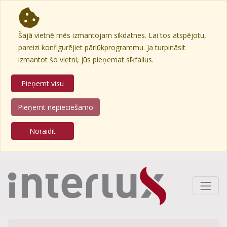
Šajā vietnē mēs izmantojam sīkdatnes. Lai tos atspējotu,
pareizi konfigurējiet pārlūkprogrammu. Ja turpināsit
izmantot šo vietni, jūs pieņemat sīkfailus.
Pieņemt visu
Pieņemt nepieciešamo
Noraidīt