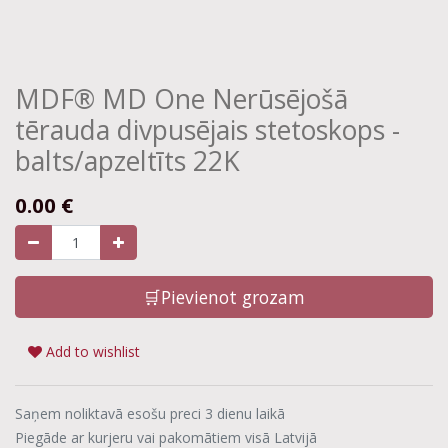
MDF® MD One Nerūsējošā
tērauda divpusējais stetoskops -
balts/apzeltīts 22K
0.00
€
🛒Pievienot grozam
Add to wishlist
Saņem noliktavā esošu preci 3 dienu laikā
Piegāde ar kurjeru vai pakomātiem visā Latvijā