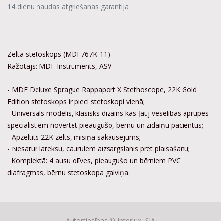
14 dienu naudas atgriešanas garantija
Zelta stetoskops (MDF767K-11)
Ražotājs: MDF Instruments, ASV
- MDF Deluxe Sprague Rappaport X Stethoscope, 22K Gold
Edition stetoskops ir pieci stetoskopi vienā;
- Universāls modelis, klasisks dizains kas ļauj veselības aprūpes
speciālistiem novērtēt pieaugušo, bērnu un zīdaiņu pacientus;
- Apzeltīts 22K zelts, misiņa sakausējums;
- Nesatur lateksu, caurulēm aizsargslānis pret plaisāšanu;
Komplektā: 4 ausu olīves, pieaugušo un bērniem PVC
diafragmas, bērnu stetoskopa galviņa.
Autortiesības ©
Interlux, SIA