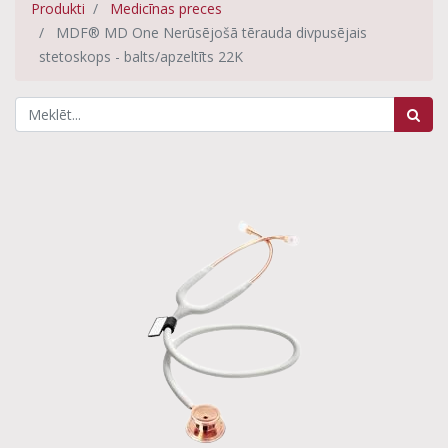
Produkti
Medicīnas preces
MDF® MD One Nerūsējošā tērauda divpusējais
stetoskops - balts/apzeltīts 22K