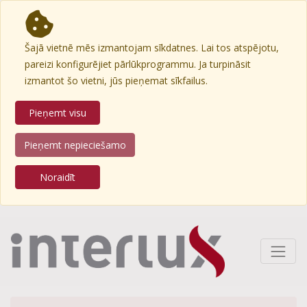
Šajā vietnē mēs izmantojam sīkdatnes. Lai tos atspējotu,
pareizi konfigurējiet pārlūkprogrammu. Ja turpināsit
izmantot šo vietni, jūs pieņemat sīkfailus.
Pieņemt visu
Pieņemt nepieciešamo
Noraidīt