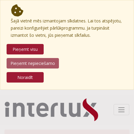
Šajā vietnē mēs izmantojam sīkdatnes. Lai tos atspējotu,
pareizi konfigurējiet pārlūkprogrammu. Ja turpināsit
izmantot šo vietni, jūs pieņemat sīkfailus.
Pieņemt visu
Pieņemt nepieciešamo
Noraidīt