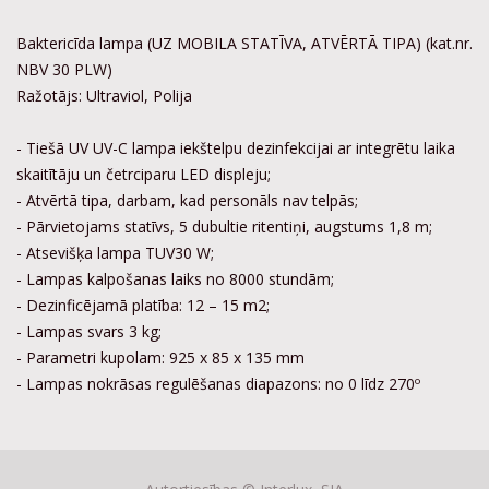
Baktericīda lampa (UZ MOBILA STATĪVA, ATVĒRTĀ TIPA) (kat.nr.
NBV 30 PLW)
Ražotājs: Ultraviol, Polija
- Tiešā UV UV-C lampa iekštelpu dezinfekcijai ar integrētu laika
skaitītāju un četrciparu LED displeju;
- Atvērtā tipa, darbam, kad personāls nav telpās;
- Pārvietojams statīvs, 5 dubultie ritentiņi, augstums 1,8 m;
- Atsevišķa lampa TUV30 W;
- Lampas kalpošanas laiks no 8000 stundām;
- Dezinficējamā platība: 12 – 15 m2;
- Lampas svars 3 kg;
- Parametri kupolam: 925 x 85 x 135 mm
- Lampas nokrāsas regulēšanas diapazons: no 0 līdz 270º