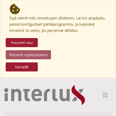
Šajā vietnē mēs izmantojam sīkdatnes. Lai tos atspējotu,
pareizi konfigurējiet pārlūkprogrammu. Ja turpināsit
izmantot šo vietni, jūs pieņemat sīkfailus.
Pieņemt visu
Pieņemt nepieciešamo
Noraidīt