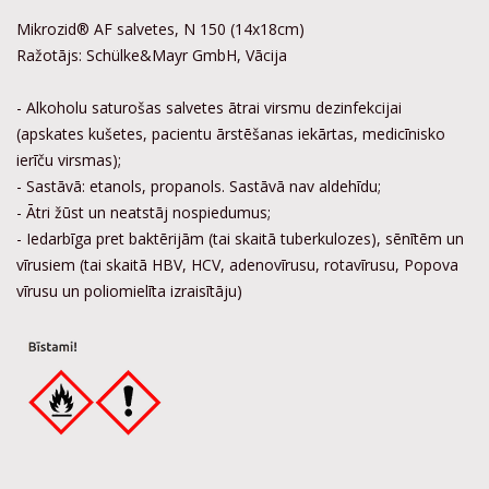
Mikrozid® AF salvetes, N 150 (14x18cm)
Ražotājs: Schülke&Mayr GmbH, Vācija
- Alkoholu saturošas salvetes ātrai virsmu dezinfekcijai
(apskates kušetes, pacientu ārstēšanas iekārtas, medicīnisko
ierīču virsmas);
- Sastāvā: etanols, propanols. Sastāvā nav aldehīdu;
- Ātri žūst un neatstāj nospiedumus;
- Iedarbīga pret baktērijām (tai skaitā tuberkulozes), sēnītēm un
vīrusiem (tai skaitā HBV, HCV, adenovīrusu, rotavīrusu, Popova
vīrusu un poliomielīta izraisītāju)