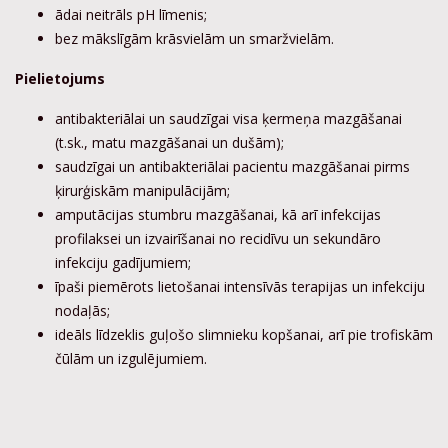
ādai neitrāls pH līmenis;
bez mākslīgām krāsvielām un smaržvielām.
Pielietojums
antibakteriālai un saudzīgai visa ķermeņa mazgāšanai
(t.sk., matu mazgāšanai un dušām);
saudzīgai un antibakteriālai pacientu mazgāšanai pirms
ķirurģiskām manipulācijām;
amputācijas stumbru mazgāšanai, kā arī infekcijas
profilaksei un izvairīšanai no recidīvu un sekundāro
infekciju gadījumiem;
īpaši piemērots lietošanai intensīvās terapijas un infekciju
nodaļās;
ideāls līdzeklis guļošo slimnieku kopšanai, arī pie trofiskām
čūlām un izgulējumiem.