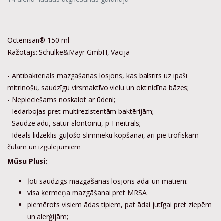
Octenisan® 150 ml
Ražotājs: Schülke&Mayr GmbH, Vācija
- Antibakteriāls mazgāšanas losjons, kas balstīts uz īpaši
mitrinošu, saudzīgu virsmaktīvo vielu un oktinidīna bāzes;
- Nepieciešams noskalot ar ūdeni;
- Iedarbojas pret multirezistentām baktērijām;
- Saudzē ādu, satur alontoīnu, pH neitrāls;
- Ideāls līdzeklis guļošo slimnieku kopšanai, arī pie trofiskām
čūlām un izgulējumiem
Mūsu Plusi:
ļoti saudzīgs mazgāšanas losjons ādai un matiem;
visa ķermeņa mazgāšanai pret MRSA;
piemērots visiem ādas tipiem, pat ādai jutīgai pret ziepēm
un alerģijām;