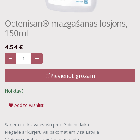
Octenisan® mazgāšanās losjons,
150ml
4.54
€
🛒Pievienot grozam
Noliktavā
Add to wishlist
Saņem noliktavā esošu preci 3 dienu laikā
Piegāde ar kurjeru vai pakomātiem visā Latvijā
14 dienu naudas atgriešanas garantija