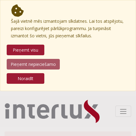
Šajā vietnē mēs izmantojam sīkdatnes. Lai tos atspējotu,
pareizi konfigurējiet pārlūkprogrammu. Ja turpināsit
izmantot šo vietni, jūs pieņemat sīkfailus.
Pieņemt visu
Pieņemt nepieciešamo
Noraidīt