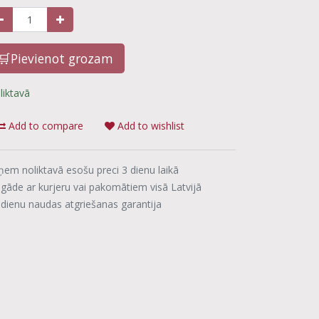
🛒Pievienot grozam
liktavā
Add to compare
Add to wishlist
ņem noliktavā esošu preci 3 dienu laikā
egāde ar kurjeru vai pakomātiem visā Latvijā
 dienu naudas atgriešanas garantija