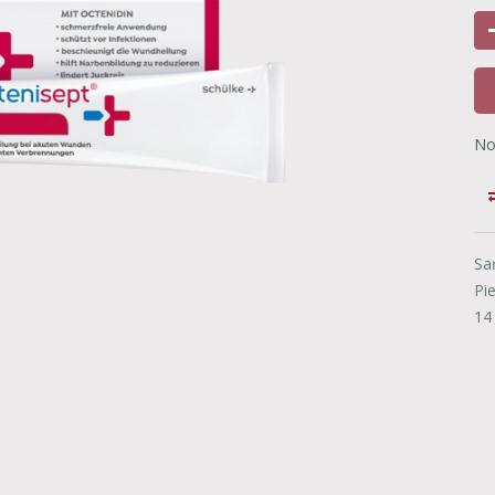
No
Sa
Pi
14