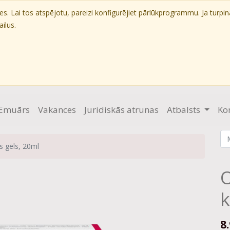
. Lai tos atspējotu, pareizi konfigurējiet pārlūkprogrammu. Ja turpin
ilus.
Emuārs
Vakances
Juridiskās atrunas
Atbalsts
Ko
 gēls, 20ml
O
k
8