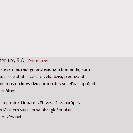
terlux, SIA
-
Par mums
s esam aizrautīgu profesionāļu komanda, kuru
ija ir uzlabot ikkatra cilvēka dzīvi, piedāvājot
dernus un inovatīvus produktus veselības aprūpei
zinātnei.
su produkti ir paredzēti veselības aprūpes
eciālistiem viņu darba atvieglošanai un
timizēšanai.