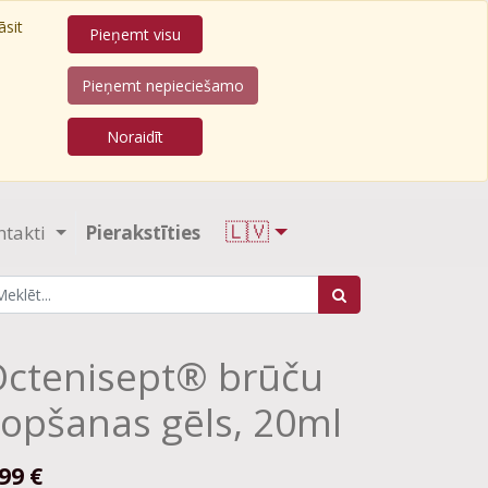
āsit
Pieņemt visu
Pieņemt nepieciešamo
Noraidīt
🇱🇻
ntakti
Pierakstīties
ctenisept® brūču
opšanas gēls, 20ml
.99
€