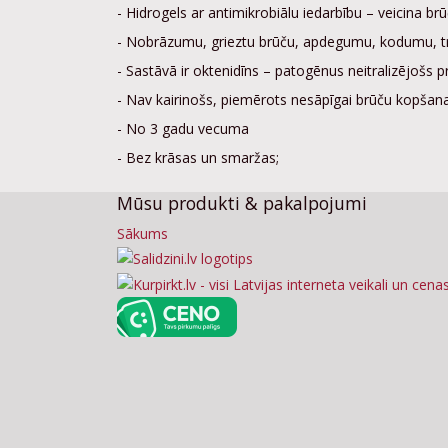
- Hidrogels ar antimikrobiālu iedarbību – veicina brū
- Nobrāzumu, grieztu brūču, apdegumu, kodumu, tro
- Sastāvā ir oktenidīns – patogēnus neitralizējošs pr
- Nav kairinošs, piemērots nesāpīgai brūču kopšana
- No 3 gadu vecuma
- Bez krāsas un smaržas;
Mūsu produkti & pakalpojumi
Sākums