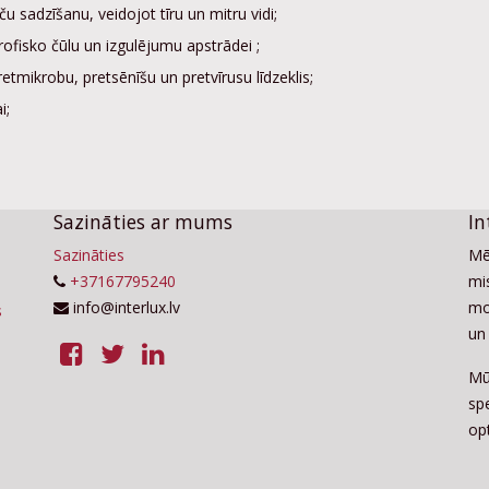
ču sadzīšanu, veidojot tīru un mitru vidi;
fisko čūlu un izgulējumu apstrādei ;
etmikrobu, pretsēnīšu un pretvīrusu līdzeklis;
i;
Sazināties ar mums
In
Sazināties
Mē
+37167795240
mis
info@interlux.lv
mo
un 
Mū
sp
op