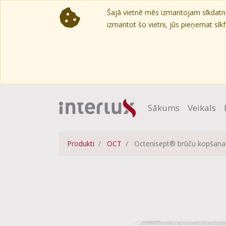
Šajā vietnē mēs izmantojam sīkdatnes
izmantot šo vietni, jūs pieņemat sīkfa
Sākums
Veikals
Produkti
OCT
Octenisept® brūču kopšanas