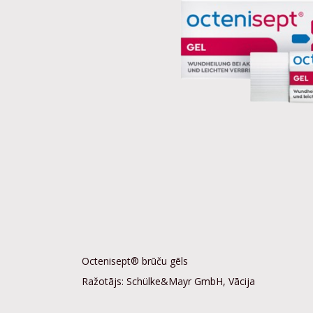
Octenisept® brūču gēls
Ražotājs: Schülke&Mayr GmbH, Vācija