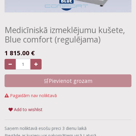
Medicīniskā izmeklējumu kušete,
Blue comfort (regulējama)
1 815.00
€
🛒Pievienot grozam
Pagaidām nav noliktavā
Add to wishlist
Saņem noliktavā esošu preci 3 dienu laikā
Piegāde ar kurjeru vai pakomātiem visā Latvijā