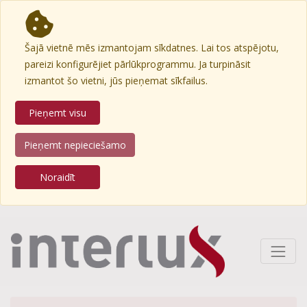
Šajā vietnē mēs izmantojam sīkdatnes. Lai tos atspējotu,
pareizi konfigurējiet pārlūkprogrammu. Ja turpināsit
izmantot šo vietni, jūs pieņemat sīkfailus.
Pieņemt visu
Pieņemt nepieciešamo
Noraidīt