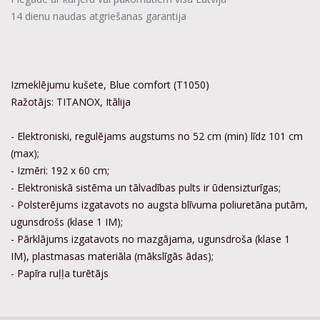
14 dienu naudas atgriešanas garantija
Izmeklējumu kušete, Blue comfort (T1050)
Ražotājs: TITANOX, Itālija
- Elektroniski, regulējams augstums no 52 cm (min) līdz 101 cm
(max);
- Izmēri: 192 x 60 cm;
- Elektroniskā sistēma un tālvadības pults ir ūdensizturīgas;
- Polsterējums izgatavots no augsta blīvuma poliuretāna putām,
ugunsdrošs (klase 1 IM);
- Pārklājums izgatavots no mazgājama, ugunsdroša (klase 1
IM), plastmasas materiāla (mākslīgās ādas);
- Papīra ruļļa turētājs