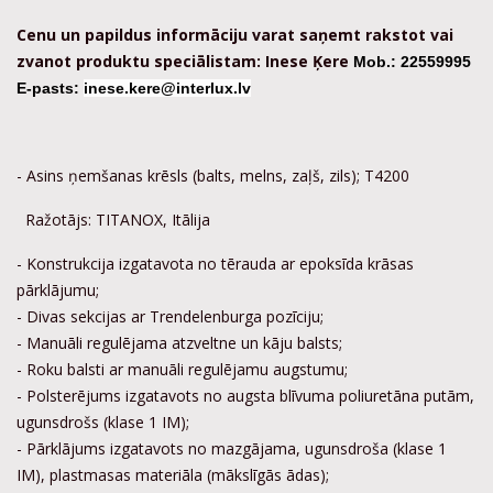
Cenu un papildus informāciju varat saņemt rakstot vai
zvanot produktu speciālistam: Inese Ķere
Mob.: 22559995
E-pasts:
inese.kere@interlux.lv
- Asins ņemšanas krēsls (balts, melns, zaļš, zils); T4200
Ražotājs: TITANOX, Itālija
- Konstrukcija izgatavota no tērauda ar epoksīda krāsas
pārklājumu;
- Divas sekcijas ar Trendelenburga pozīciju;
- Manuāli regulējama atzveltne un kāju balsts;
- Roku balsti ar manuāli regulējamu augstumu;
- Polsterējums izgatavots no augsta blīvuma poliuretāna putām,
ugunsdrošs (klase 1 IM);
- Pārklājums izgatavots no mazgājama, ugunsdroša (klase 1
IM), plastmasas materiāla (mākslīgās ādas);