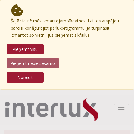
Šajā vietnē mēs izmantojam sīkdatnes. Lai tos atspējotu,
pareizi konfigurējiet pārlūkprogrammu. Ja turpināsit
izmantot šo vietni, jūs pieņemat sīkfailus.
Pieņemt visu
Pieņemt nepieciešamo
Noraidīt