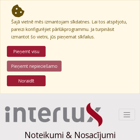
Šajā vietnē mēs izmantojam sīkdatnes. Lai tos atspējotu,
pareizi konfigurējiet pārlūkprogrammu. Ja turpināsit
izmantot šo vietni, jūs pieņemat sīkfailus.
Pieņemt visu
Pieņemt nepieciešamo
Noraidīt
Noteikumi & Nosacījumi