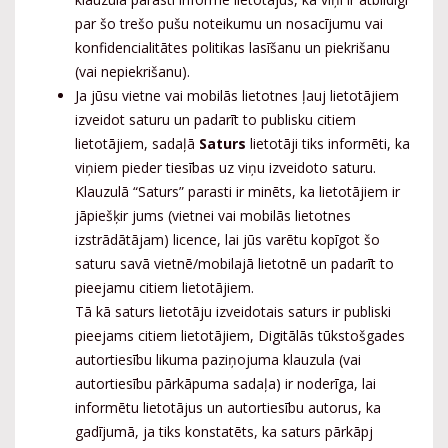
par šo trešo pušu noteikumu un nosacījumu vai
konfidencialitātes politikas lasīšanu un piekrišanu
(vai nepiekrišanu).
Ja jūsu vietne vai mobilās lietotnes ļauj lietotājiem
izveidot saturu un padarīt to publisku citiem
lietotājiem, sadaļā
Saturs
lietotāji tiks informēti, ka
viņiem pieder tiesības uz viņu izveidoto saturu.
Klauzulā “Saturs” parasti ir minēts, ka lietotājiem ir
jāpiešķir jums (vietnei vai mobilās lietotnes
izstrādātājam) licence, lai jūs varētu kopīgot šo
saturu savā vietnē/mobilajā lietotnē un padarīt to
pieejamu citiem lietotājiem.
Tā kā saturs lietotāju izveidotais saturs ir publiski
pieejams citiem lietotājiem, Digitālās tūkstošgades
autortiesību likuma paziņojuma klauzula (vai
autortiesību pārkāpuma sadaļa) ir noderīga, lai
informētu lietotājus un autortiesību autorus, ka
gadījumā, ja tiks konstatēts, ka saturs pārkāpj