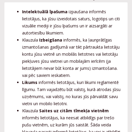
Intelektuālā īpašuma
izpaušana informēs
lietotājus, ka jūsu izveidotais saturs, logotips un citi
vizuālie mediji ir jūsu īpašums un ir aizsargāti ar
autortiesību likumiem.
Klauzula
Izbeigšana
informēs, ka ļaunprātīgas
izmantošanas gadījumā var tikt pārtraukta lietotāju
kontu jūsu vietnē un mobilās lietotnes vai lietotāju
piekļuves jūsu vietnei un mobilajām ierīcēm (ja
lietotājiem nevar būt konta ar jums) izmantošana.
vai pēc saviem ieskatiem.
Likums
informēs lietotājus, kuri likumi reglamentē
līgumu. Tam vajadzētu būt valstij, kurā atrodas jūsu
uzņēmums, vai valstij, no kuras jūs pārvaldāt savu
vietni un mobilo lietotni.
Klauzula
Saites uz citām tīmekļa vietnēm
informēs lietotājus, ka neesat atbildīgs par trešo
pušu vietnēm, uz kurām jūs saistāt. Šāda veida
klauzula parasti informē lietotājus, ka viņi ir atbildīgi