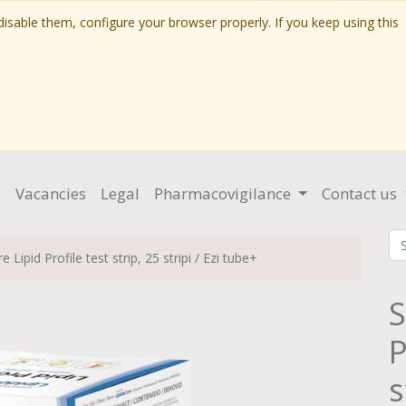
isable them, configure your browser properly. If you keep using this
g
Vacancies
Legal
Pharmacovigilance
Contact us
 Lipid Profile test strip, 25 stripi / Ezi tube+
S
P
s