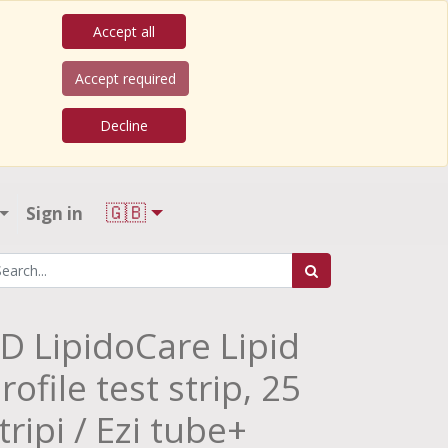
Accept all
Accept required
Decline
🇬🇧
Sign in
D LipidoCare Lipid
rofile test strip, 25
tripi / Ezi tube+