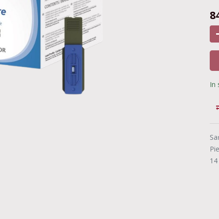
8
In
Sa
Pi
14