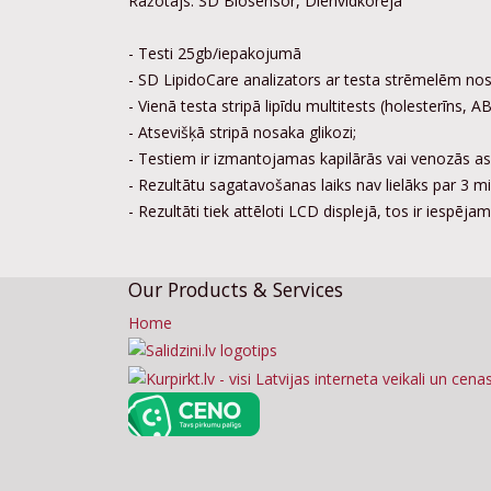
Ražotājs: SD Biosensor, Dienvidkoreja
- Testi 25gb/iepakojumā
- SD LipidoCare analizators ar testa strēmelēm nos
- Vienā testa stripā lipīdu multitests (holesterīns, A
- Atsevišķā stripā nosaka glikozi;
- Testiem ir izmantojamas kapilārās vai venozās asi
- Rezultātu sagatavošanas laiks nav lielāks par 3 m
- Rezultāti tiek attēloti LCD displejā, tos ir iespē
Our Products & Services
Home