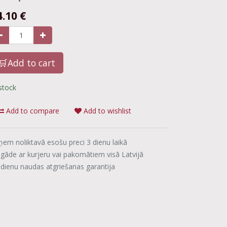
4.10
€
🛒Add to cart
 stock
Add to compare
Add to wishlist
ņem noliktavā esošu preci 3 dienu laikā
egāde ar kurjeru vai pakomātiem visā Latvijā
 dienu naudas atgriešanas garantija