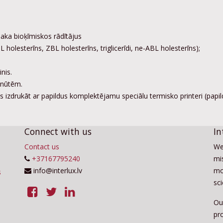
aka bioķīmiskos rādītājus
BL holesterīns, ZBL holesterīns, triglicerīdi, ne-ABL holesterīns);
nis.
inūtēm.
jams izdrukāt ar papildus komplektējamu speciālu termisko printeri (papi
Connect with us
In
Contact us
We
+37167795240
mis
info@interlux.lv
mo
sc
Ou
pro