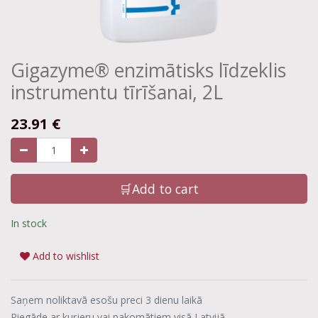
Gigazyme® enzimātisks līdzeklis
instrumentu tīrīšanai, 2L
23.91
€
🛒Add to cart
In stock
Add to wishlist
Saņem noliktavā esošu preci 3 dienu laikā
Piegāde ar kurjeru vai pakomātiem visā Latvijā