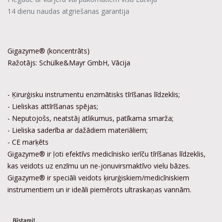
14 dienu naudas atgriešanas garantija
Gigazyme® (koncentrāts)
Ražotājs: Schülke&Mayr GmbH, Vācija
- Ķirurģisku instrumentu enzimātisks tīrīšanas līdzeklis;
- Lieliskas attīrīšanas spējas;
- Neputojošs, neatstāj atlikumus, patīkama smarža;
- Lieliska saderība ar dažādiem materiāliem;
- CE marķēts
Gigazyme® ir ļoti efektīvs medicīnisko ierīču tīrīšanas līdzeklis,
kas veidots uz enzīmu un ne-jonuvirsmaktīvo vielu bāzes.
Gigazyme® ir speciāli veidots ķirurģiskiem/medicīniskiem
instrumentiem un ir ideāli piemērots ultraskaņas vannām.