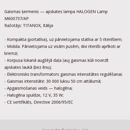
Gaismas ķermenis — apskates lampa HALOGEN Lamp
M600737/AP
Ražotājs: TITANOX, Itālija
- Kompakta (portatīva), uz pārvietojama statīva ar 5 ritenīšiem;
- Mobila. Pārvietojama uz visām pusēm, divi ritenīši aprīkoti ar
bremzi;
- Korpusa lokanā augšējā daļa ļauj gaismas kūli novirzīt
apskates laukā (bez ēnu);
- Elektronisks transformators gaismas intensitātes regulēšanai;
- Gaismas intensitāte: 30 000 luksu 50 cm attālumā;
- Apgaismošanas veids — halogēna;
- Halogēna spuldze, 12 V, 35 W;
- CE sertifikāts, Directive 2006/95/EC