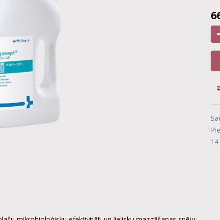
6
Sa
Pi
14
 plašu mikrobioloģisku efektivitāti un lielisku mazgāšanas spēju;