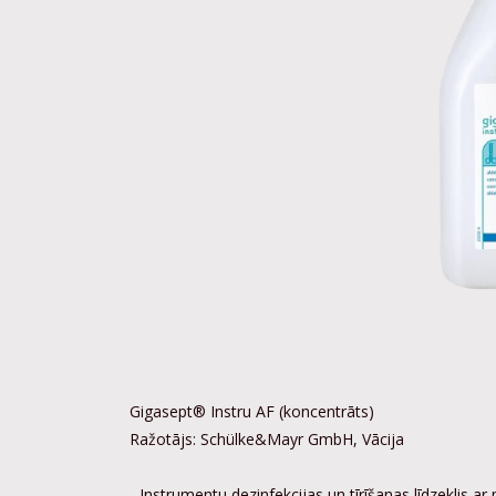
Gigasept® Instru AF (koncentrāts)
Ražotājs: Schülke&Mayr GmbH, Vācija
- Instrumentu dezinfekcijas un tīrīšanas līdzeklis ar