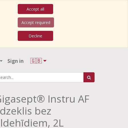
Accept all
Accept required
Decline
🇬🇧
Sign in
igasept® Instru AF
īdzeklis bez
ldehīdiem, 2L