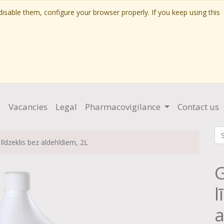
isable them, configure your browser properly. If you keep using this
g
Vacancies
Legal
Pharmacovigilance
Contact us
līdzeklis bez aldehīdiem, 2L
G
l
a