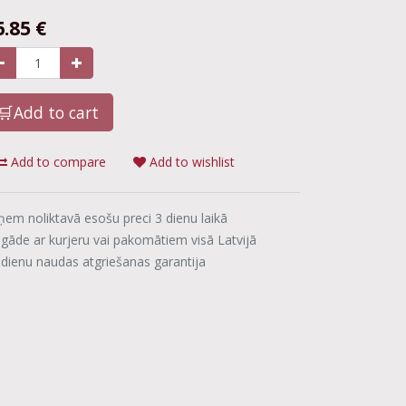
6.85
€
🛒Add to cart
Add to compare
Add to wishlist
ņem noliktavā esošu preci 3 dienu laikā
egāde ar kurjeru vai pakomātiem visā Latvijā
 dienu naudas atgriešanas garantija