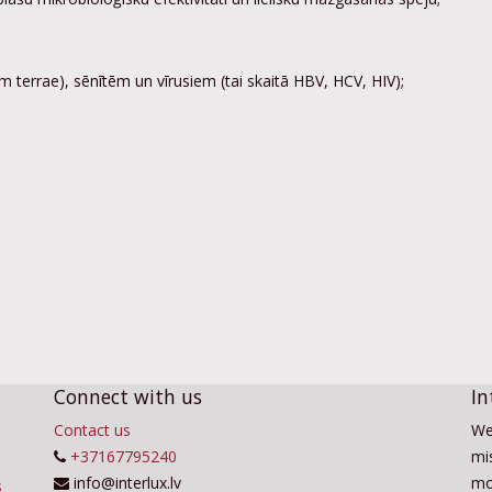
m terrae), sēnītēm un vīrusiem (tai skaitā HBV, HCV, HIV);
Connect with us
In
Contact us
We
+37167795240
mis
info@interlux.lv
mo