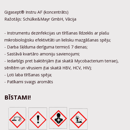
Gigasept® Instru AF (koncentrāts)
Ražotājs: Schülke&Mayr GmbH, Vācija
- Instrumentu dezinfekcijas un tīrīšanas līdzeklis ar plašu
mikrobioloģisku efektivitāti un lielisku mazgāšanas spēju;
- Darba šķīduma derīguma termiņš 7 dienas;
- Sastāvā kvartāro amoniju savienojumi;
- Iedarbīgs pret baktērijām (tai skaitā Mycobacterium terrae),
sēnītēm un vīrusiem (tai skaitā HBV, HCV, HIV);
- Ļoti laba tīrīšanas spēja;
- Patīkami svaigs aromāts
BĪSTAMI!