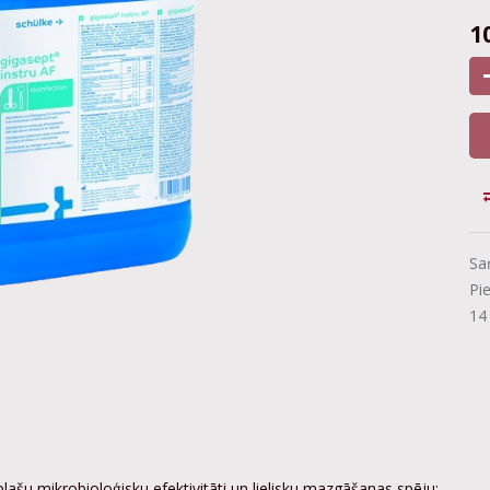
1
Sa
Pi
14
 plašu mikrobioloģisku efektivitāti un lielisku mazgāšanas spēju;