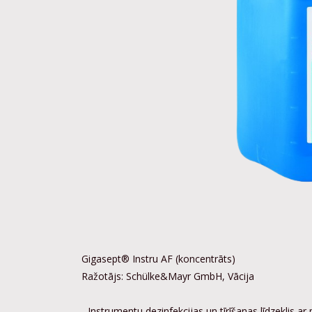
Gigasept® Instru AF (koncentrāts)
Ražotājs: Schülke&Mayr GmbH, Vācija
- Instrumentu dezinfekcijas un tīrīšanas līdzeklis ar