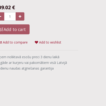
09.02
€
🛒Add to cart
Add to compare
Add to wishlist
ņem noliktavā esošu preci 3 dienu laikā
egāde ar kurjeru vai pakomātiem visā Latvijā
 dienu naudas atgriešanas garantija