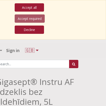
Accept all
Accept required
Decline
🇬🇧
Sign in
igasept® Instru AF
īdzeklis bez
ldehīdiem, 5L