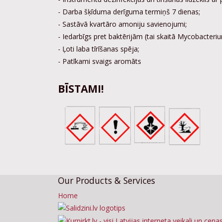
- Darba šķīduma derīguma termiņš 7 dienas;
- Sastāvā kvartāro amoniju savienojumi;
- Iedarbīgs pret baktērijām (tai skaitā Mycobacteriu
- Ļoti laba tīrīšanas spēja;
- Patīkami svaigs aromāts
BĪSTAMI!
Our Products & Services
Home