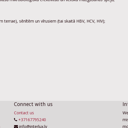
m terrae), sēnītēm un vīrusiem (tai skaitā HBV, HCV, HIV);
Connect with us
In
Contact us
We
+37167795240
mis
info@interlux.lv
mo