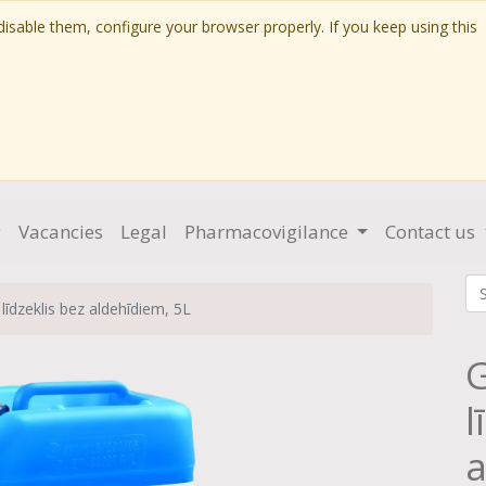
isable them, configure your browser properly. If you keep using this
g
Vacancies
Legal
Pharmacovigilance
Contact us
līdzeklis bez aldehīdiem, 5L
G
l
a