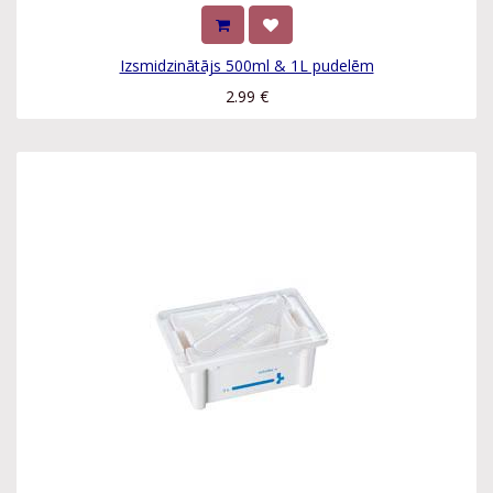
Izsmidzinātājs 500ml & 1L pudelēm
2.99
€