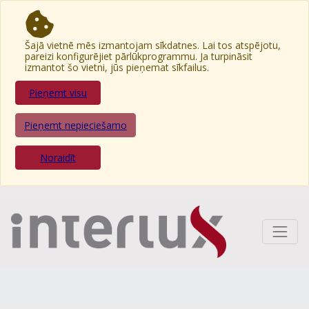
Šajā vietnē mēs izmantojam sīkdatnes. Lai tos atspējotu,
pareizi konfigurējiet pārlūkprogrammu. Ja turpināsit
izmantot šo vietni, jūs pieņemat sīkfailus.
Pieņemt visu
Pieņemt nepieciešamo
Noraidīt