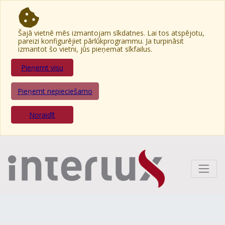
Šajā vietnē mēs izmantojam sīkdatnes. Lai tos atspējotu,
pareizi konfigurējiet pārlūkprogrammu. Ja turpināsit
izmantot šo vietni, jūs pieņemat sīkfailus.
Pieņemt visu
Pieņemt nepieciešamo
Noraidīt