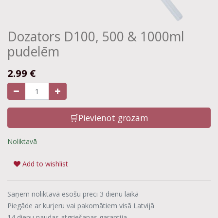
Dozators D100, 500 & 1000ml
pudelēm
2.99
€
🛒Pievienot grozam
Noliktavā
Add to wishlist
Saņem noliktavā esošu preci 3 dienu laikā
Piegāde ar kurjeru vai pakomātiem visā Latvijā
14 dienu naudas atgriešanas garantija