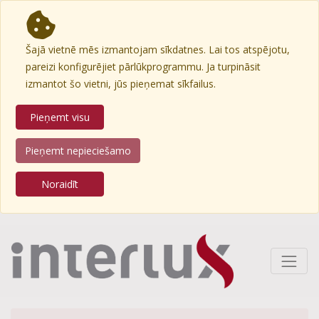
Šajā vietnē mēs izmantojam sīkdatnes. Lai tos atspējotu,
pareizi konfigurējiet pārlūkprogrammu. Ja turpināsit
izmantot šo vietni, jūs pieņemat sīkfailus.
Pieņemt visu
Pieņemt nepieciešamo
Noraidīt