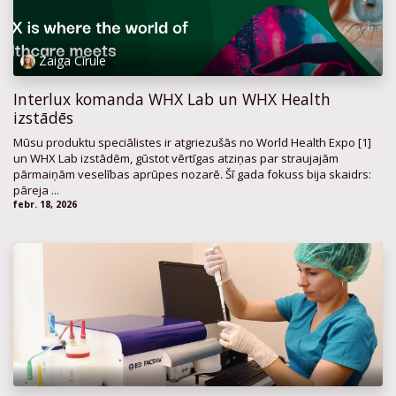
Zaiga Cīrule
Interlux komanda WHX Lab un WHX Health
izstādēs
Mūsu produktu speciālistes ir atgriezušās no World Health Expo [1]
un WHX Lab izstādēm, gūstot vērtīgas atziņas par straujajām
pārmaiņām veselības aprūpes nozarē. Šī gada fokuss bija skaidrs:
pāreja ...
febr. 18, 2026