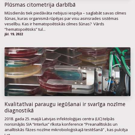
Plūsmas citometrija darbībā
Mūsdienās tiek piedāvāta nebijusi iespēja – saglabāt savas cilmes
šūnas, kuras organismā rūpējas par visu asinsrades sistēmas
veselību. Kas ir hematopoētiskās cilmes šūnas? Vārds
“hematopoētisks” tul...
jūl. 19, 2022
Kvalitatīvai paraugu iegūšanai ir svarīga nozīme
diagnostikā
2018. gada 25. maijā Latvijas infektoloģijas centra (LIC) telpās
norisinājās SIA “Interlux” rīkota konference “Preanalītiskās un
analītiskās fāzes nozīme mikrobioloģiskajā testēšanā” , kas pulcēja
Lat...