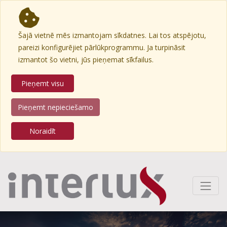
Šajā vietnē mēs izmantojam sīkdatnes. Lai tos atspējotu,
pareizi konfigurējiet pārlūkprogrammu. Ja turpināsit
izmantot šo vietni, jūs pieņemat sīkfailus.
Pieņemt visu
Pieņemt nepieciešamo
Noraidīt