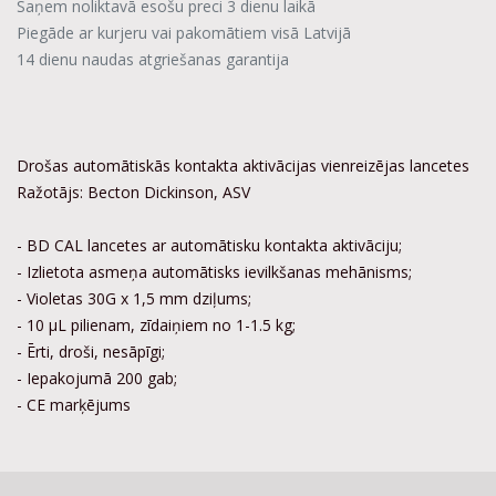
Saņem noliktavā esošu preci 3 dienu laikā
Piegāde ar kurjeru vai pakomātiem visā Latvijā
14 dienu naudas atgriešanas garantija
Drošas automātiskās kontakta aktivācijas vienreizējas lancetes
Ražotājs: Becton Dickinson, ASV
- BD CAL lancetes ar automātisku kontakta aktivāciju;
- Izlietota asmeņa automātisks ievilkšanas mehānisms;
- Violetas 30G x 1,5 mm dziļums;
- 10 µL pilienam, zīdaiņiem no 1-1.5 kg;
- Ērti, droši, nesāpīgi;
- Iepakojumā 200 gab;
- CE marķējums