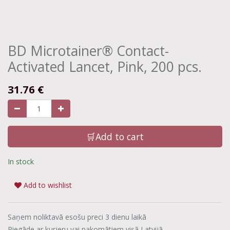
BD Microtainer® Contact-
Activated Lancet, Pink, 200 pcs.
31.76
€
🛒Add to cart
In stock
Add to wishlist
Saņem noliktavā esošu preci 3 dienu laikā
Piegāde ar kurjeru vai pakomātiem visā Latvijā