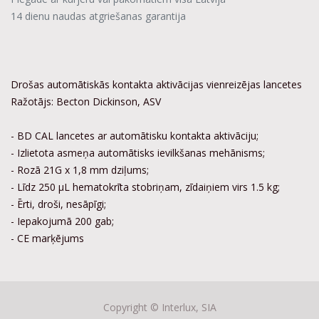
14 dienu naudas atgriešanas garantija
Drošas automātiskās kontakta aktivācijas vienreizējas lancetes
Ražotājs: Becton Dickinson, ASV
- BD CAL lancetes ar automātisku kontakta aktivāciju;
- Izlietota asmeņa automātisks ievilkšanas mehānisms;
- Rozā 21G x 1,8 mm dziļums;
- Līdz 250 µL hematokrīta stobriņam, zīdaiņiem virs 1.5 kg;
- Ērti, droši, nesāpīgi;
- Iepakojumā 200 gab;
- CE marķējums
Copyright ©
Interlux, SIA