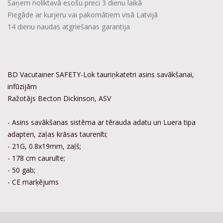
Saņem noliktavā esošu preci 3 dienu laikā
Piegāde ar kurjeru vai pakomātiem visā Latvijā
14 dienu naudas atgriešanas garantija
BD Vacutainer SAFETY-Lok tauriņkatetri asins savākšanai,
infūzijām
Ražotājs Becton Dickinson, ASV
- Asins savākšanas sistēma ar tērauda adatu un Luera tipa
adapteri, zaļas krāsas taurenīti;
- 21G, 0.8x19mm, zaļš;
- 178 cm cauruīte;
- 50 gab;
- CE marķējums