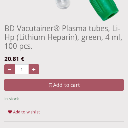
BD Vacutainer® Plasma tubes, Li-
Hp (Lithium Heparin), green, 4 ml,
100 pcs.
20.81
€
🛒Add to cart
In stock
Add to wishlist