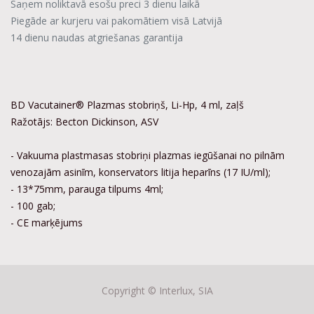
Saņem noliktavā esošu preci 3 dienu laikā
Piegāde ar kurjeru vai pakomātiem visā Latvijā
14 dienu naudas atgriešanas garantija
BD Vacutainer® Plazmas stobriņš, Li-Hp, 4 ml, zaļš
Ražotājs: Becton Dickinson, ASV
- Vakuuma plastmasas stobriņi plazmas iegūšanai no pilnām
venozajām asinīm, konservators litija heparīns (17 IU/ml);
- 13*75mm, parauga tilpums 4ml;
- 100 gab;
- CE marķējums
Copyright ©
Interlux, SIA