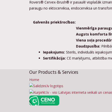
Rovers® Cervex-Brush® ir pasaulē visplašāk izmanto
paraugu no ektocerviksa, endocerviksa un transfor
Galvenās priekšrocības:
Vienmērīga paraugu ņe
Augsts komforta līmen
Viena soļa procedūra
Daudzpusība:
Pilnībā
Iepakojums:
Sterils, individuāls iepakojum
Sertifikācija:
CE marķējums, atbilstība me
Our Products & Services
Home