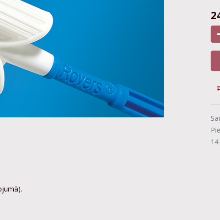
2
Sa
Pi
14
ojumā).
.