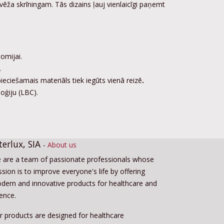
ža skrīningam. Tās dizains ļauj vienlaicīgi paņemt
omijai.
.
ieciešamais materiāls tiek iegūts vienā reizē
.
loģiju (LBC).
terlux, SIA
-
About us
 are a team of passionate professionals whose
sion is to improve everyone's life by offering
dern and innovative products for healthcare and
ience.
r products are designed for healthcare