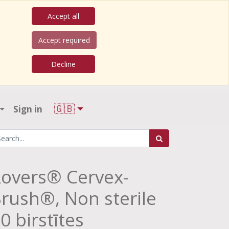
Accept all
Accept required
Decline
🇬🇧
Sign in
overs® Cervex-
rush®, Non sterile
0 birstītes