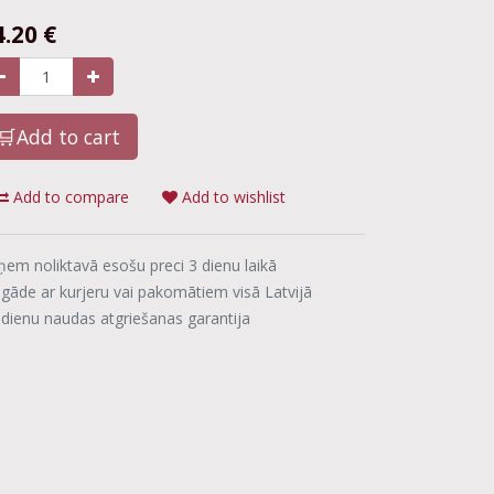
4.20
€
🛒Add to cart
Add to compare
Add to wishlist
ņem noliktavā esošu preci 3 dienu laikā
egāde ar kurjeru vai pakomātiem visā Latvijā
 dienu naudas atgriešanas garantija