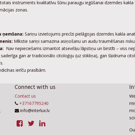
tais instruments kvalitatīvu šūnu paraugu iegūšanai dzemdes kakla vē
mācijas zonas.
mšana:
Sariņu izvietojums precīzi pielāgojas dzemdes kakla anat
is:
Mīkstie sariņi samazina asiņošanu un audu traumēšanas risku
:
Nav nepieciešams izmantot atsevišķu lāpstiņu un birstīti – viss nep
 saderīga gan ar tradicionālo citoloģiju (uz stikliņa), gan šķidruma cito
s.
dicīnas ierīču prasībām.
Connect with us
In
Contact us
We
+37167795240
mis
info@interlux.lv
mo
sc
Ou